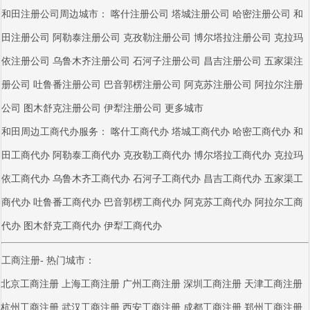
和田注册公司周边城市：
喀什注册公司
塔城注册公司
哈密注册公司
和
田注册公司
阿勒泰注册公司
克孜勒注册公司
博尔塔拉注册公司
克拉玛
依注册公司
乌鲁木齐注册公司
石河子注册公司
昌吉注册公司
五家渠注
册公司
吐鲁番注册公司
巴音郭楞注册公司
阿克苏注册公司
阿拉尔注册
公司
图木舒克注册公司
伊犁注册公司
更多城市
和田周边工商代办服务：
喀什工商代办
塔城工商代办
哈密工商代办
和
田工商代办
阿勒泰工商代办
克孜勒工商代办
博尔塔拉工商代办
克拉玛
依工商代办
乌鲁木齐工商代办
石河子工商代办
昌吉工商代办
五家渠工
商代办
吐鲁番工商代办
巴音郭楞工商代办
阿克苏工商代办
阿拉尔工商
代办
图木舒克工商代办
伊犁工商代办
工商注册- 热门城市：
北京工商注册
上海工商注册
广州工商注册
深圳工商注册
天津工商注册
杭州工商注册
武汉工商注册
西安工商注册
成都工商注册
郑州工商注册