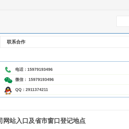
联系合作
电话：
15979193496
微信：
15979193496
QQ：2911374211
司网站入口及省市窗口登记地点