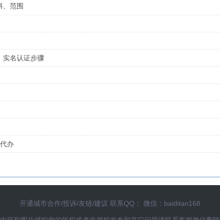
料、范围
、实名认证步骤
照代办
开通城市合作/投诉/友链/建议 联系QQ： 微信：baiditan168
内容和图片侵犯您的版权或者非授权发布和其它问题请联系客服微信删除