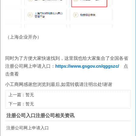
（上海企业开办）
同时为了方便大家快速找到，这里我也给大家集合了全国各省
注册公司网上申请入口：
https://www.gsgov.cn/qggszc/
点
击查看
小工商网
感谢您浏览到最后,如需转载请注明出处!谢谢
上一篇：暂无
下一篇：暂无
注册公司入口注册公司相关资讯
注册公司网上申请入口