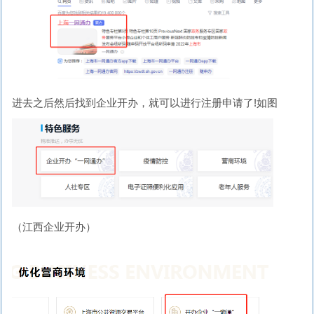
进去之后然后找到企业开办，就可以进行注册申请了!如图
（江西企业开办）