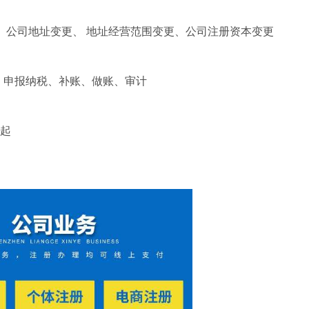
 公司地址变更、 地址经营范围变更、公司注册资本变更
、申报纳税、补账、做账、审计
元起