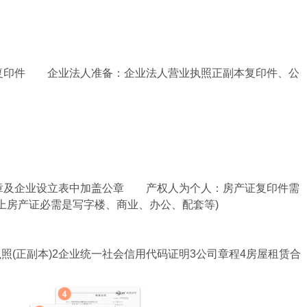
复印件 企业法人准备：企业法人营业执照正副本复印件、公
章及企业设立表中加盖公章 产权人为个人：房产证复印件需
以上房产证必需是写字楼、商业、办公、配套等)
照(正副本)2企业统一社会信用代码证明3公司章程4房屋租赁合