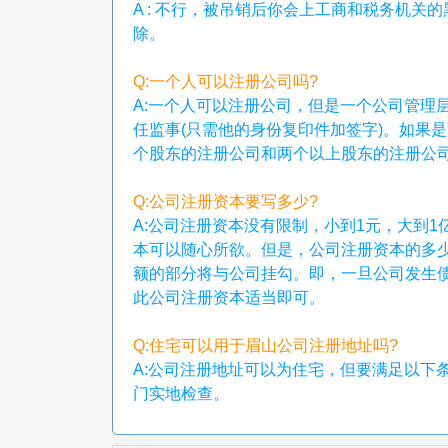
A : 不行，被吊销后你会上工商和税务机关
除。
Q:一个人可以注册公司吗?
A:一个人可以注册公司，但是一个公司管理
任监事(只需他的身份复印件加签字)。如果
个股东的注册公司和两个以上股东的注册公
Q:公司注册资本要写多少?
A:公司注册资本没有限制，小到1元，大到1
本可以随心所欲。但是，公司注册资本的多
额的部分将与公司挂勾。即，一旦公司发生
此公司注册资本适当即可。
Q:住宅可以用于眉山公司注册地址吗?
A:公司注册地址可以为住宅，但要满足以下
门实地检查。