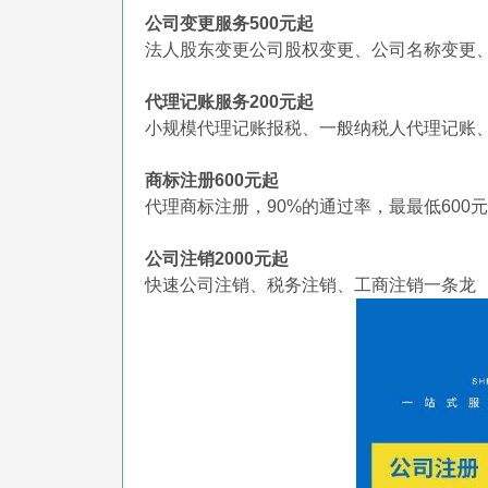
公司变更服务500元起
法人股东变更公司股权变更、公司名称变更、
代理记账服务200元起
小规模代理记账报税、一般纳税人代理记账
商标注册600元起
代理商标注册，90%的通过率，最最低600
公司注销2000元起
快速公司注销、税务注销、工商注销一条龙