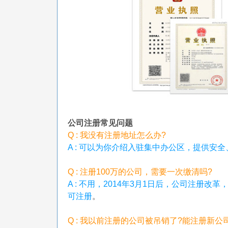
公司注册常见问题
Q : 我没有注册地址怎么办?
A : 可以为你介绍入驻集中办公区，提供
Q : 注册100万的公司，需要一次缴清吗?
A : 不用，2014年3月1日后，公司注册
可注册
。
Q : 我以前注册的公司被吊销了?能注册新公