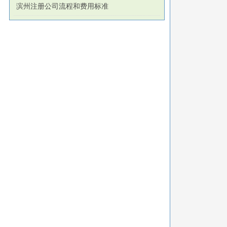
滨州注册公司流程和费用标准