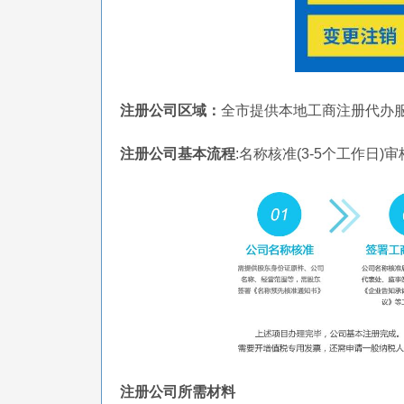
注册公司区域：
全市提供本地工商注册代办服
注册公司基本流程
:名称核准(3-5个工作日)审
注册公司所需材料