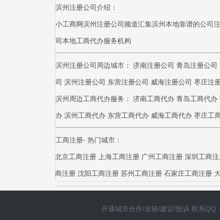
滨州注册公司介绍：
小工商网滨州注册公司频道汇集滨州本地靠谱的公司
司
本地工商代办服务机构
滨州注册公司周边城市：
济南注册公司
青岛注册公司
司
滨州注册公司
东营注册公司
威海注册公司
枣庄注
滨州周边工商代办服务：
济南工商代办
青岛工商代办
办
滨州工商代办
东营工商代办
威海工商代办
枣庄工
工商注册- 热门城市：
北京工商注册
上海工商注册
广州工商注册
深圳工商注
商注册
沈阳工商注册
苏州工商注册
石家庄工商注册
开通城市合作/友链/建议/投诉 联系Q