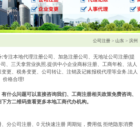
公司注册
>
山东
>
滨州
:
专注本地代理注册公司、加急注册公司、无地址公司注册(提
公司、三天拿营业执照.提供中小企业商标注册、工商年检、法人
权变更、税务变更、公司转让、注销及记账报税代理等业务.
法人
、价格合理!
、有什么问题可以直接咨询我们、工商注册相关政策免费咨询、
扫下方二维码查看更多本地工商代办机构。
、分公司注册、0 元快速注册 周期短，费用低 拒绝隐形消费