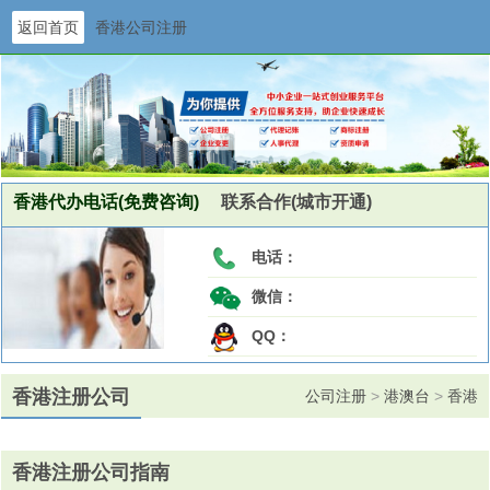
返回首页
香港公司注册
香港代办电话(免费咨询)
联系合作(城市开通)
电话：
微信：
QQ：
香港注册公司
公司注册
>
港澳台
>
香港
香港注册公司指南