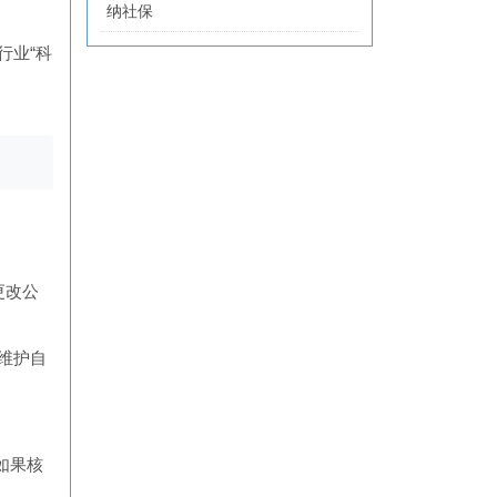
纳社保
行业“科
更改公
维护自
如果核