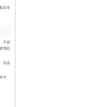
最后等
，不得
管理机
，但县
作字