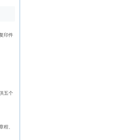
复印件
供五个
章程、