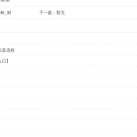
称_材
下一篇：暂无
口及流程
入口】