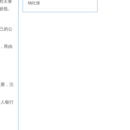
程主要
纳社保
较低。
己的公
，再由
注册，注
个人银行
。